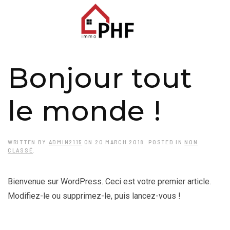
Bonjour tout
le monde !
WRITTEN BY
ADMIN2115
ON
20 MARCH 2018
. POSTED IN
NON
CLASSÉ
.
Bienvenue sur WordPress. Ceci est votre premier article.
Modifiez-le ou supprimez-le, puis lancez-vous !