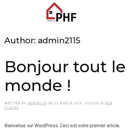
Author:
admin2115
Bonjour tout le
monde !
WRITTEN BY
ADMIN2115
ON
20 MARCH 2018
. POSTED IN
NON
CLASSÉ
.
Bienvenue sur WordPress. Ceci est votre premier article.